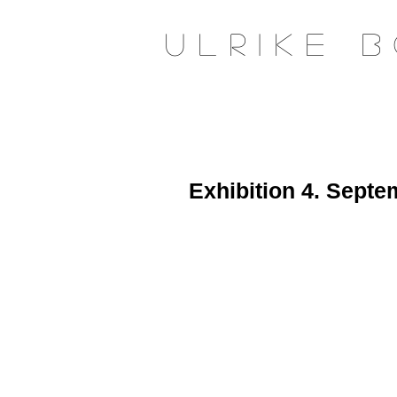
u l r i k e b
Exhibition 4. Septe