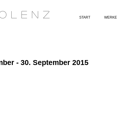
 o l e n z
START
WERKE
mber - 30. September 2015